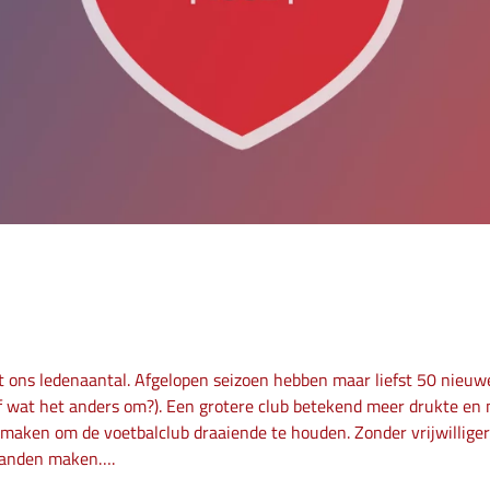
gt ons ledenaantal. Afgelopen seizoen hebben maar liefst 50 nieuwe 
 (of wat het anders om?). Een grotere club betekend meer drukte 
k maken om de voetbalclub draaiende te houden. Zonder vrijwillige
 handen maken….