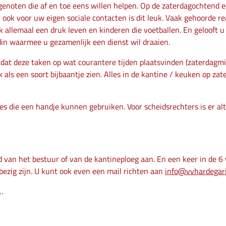
genoten die af en toe eens willen helpen. Op de zaterdagochtend 
k voor uw eigen sociale contacten is dit leuk. Vaak gehoorde react
 ook allemaal een druk leven en kinderen die voetballen. En geloof
ndin waarmee u gezamenlijk een dienst wil draaien.
t dat deze taken op wat courantere tijden plaatsvinden (zaterdagm
 als een soort bijbaantje zien. Alles in de kantine / keuken op za
es die een handje kunnen gebruiken. Voor scheidsrechters is er altij
mand van het bestuur of van de kantineploeg aan. En een keer in d
bezig zijn. U kunt ook even een mail richten aan
info@vvhardegari
…