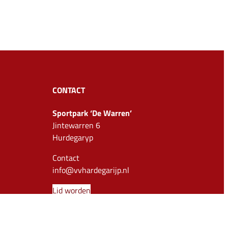
CONTACT
Sportpark ‘De Warren’
Jintewarren 6
Hurdegaryp
Contact
info@vvhardegarijp.nl
Lid worden
e