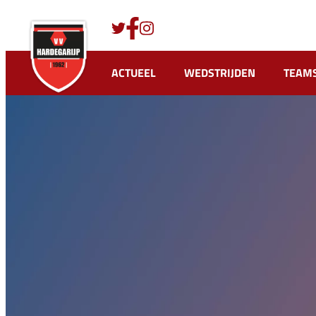
Ga
naar
de
inhoud
ACTUEEL
WEDSTRIJDEN
TEAM