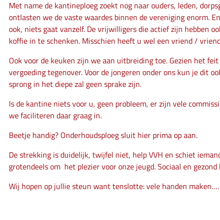
Met name de kantineploeg zoekt nog naar ouders, leden, dorps
ontlasten we de vaste waardes binnen de vereniging enorm. En oo
ook, niets gaat vanzelf. De vrijwilligers die actief zijn hebben
koffie in te schenken. Misschien heeft u wel een vriend / vrie
Ook voor de keuken zijn we aan uitbreiding toe. Gezien het fei
vergoeding tegenover. Voor de jongeren onder ons kun je dit ook
sprong in het diepe zal geen sprake zijn.
Is de kantine niets voor u, geen probleem, er zijn vele commissi
we faciliteren daar graag in.
Beetje handig? Onderhoudsploeg sluit hier prima op aan.
De strekking is duidelijk, twijfel niet, help VVH en schiet ie
grotendeels om het plezier voor onze jeugd. Sociaal en gezond 
Wij hopen op jullie steun want tenslotte: vele handen maken…