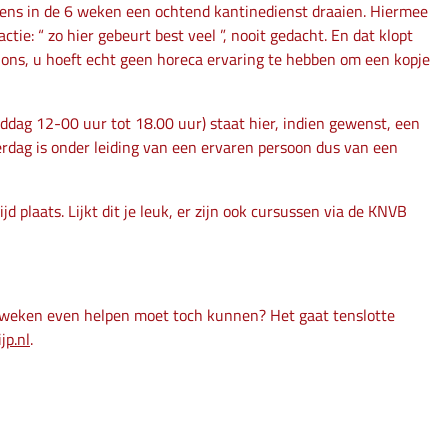
eens in de 6 weken een ochtend kantinedienst draaien. Hiermee
ie: “ zo hier gebeurt best veel ”, nooit gedacht. En dat klopt
t u ons, u hoeft echt geen horeca ervaring te hebben om een kopje
iddag 12-00 uur tot 18.00 uur) staat hier, indien gewenst, een
terdag is onder leiding van een ervaren persoon dus van een
d plaats. Lijkt dit je leuk, er zijn ook cursussen via de KNVB
e 6 weken even helpen moet toch kunnen? Het gaat tenslotte
jp.nl
.