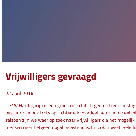
Vrijwilligers gevraagd
22 april 2016
De VV Hardegarijp is een groeiende club. Tegen de trend in stij
bestuur dan ook trots op. Echter elk voordeel heb zijn nadeel
seizoen zijn we weer op zoek naar vrijwilligers die het mogelij
mensen neer hetgeen nogal belastend is. En ook u weet, vele