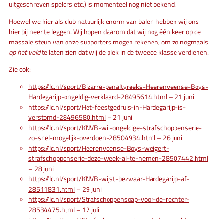
uitgeschreven spelers etc.) is momenteel nog niet bekend.
Hoewel we hier als club natuurlijk enorm van balen hebben wij ons
hier bij neer te leggen. Wij hopen daarom dat wij nog één keer op de
massale steun van onze supporters mogen rekenen, om zo nogmaals
op het veld
te laten zien dat wij de plek in de tweede klasse verdienen.
Zie ook:
https://lc.nl/sport/Bizarre-penaltyreeks-Heerenveense-Boys-
Hardegarijp-ongeldig-verklaard-28495614.html
– 21 juni
https://lc.nl/sport/Het-feestgedruis-in-Hardegarijp-is-
verstomd-28496580.html
– 21 juni
https://lc.nl/sport/KNVB-wil-ongeldige-strafschoppenserie-
zo-snel-mogelijk-overdoen-28504934.html
– 26 juni
https://lc.nl/sport/Heerenveense-Boys-weigert-
strafschoppenserie-deze-week-al-te-nemen-28507442.html
– 28 juni
https://lc.nl/sport/KNVB-wijst-bezwaar-Hardegarijp-af-
28511831.html
– 29 juni
https://lc.nl/sport/Strafschoppensoap-voor-de-rechter-
28534475.html
– 12 juli