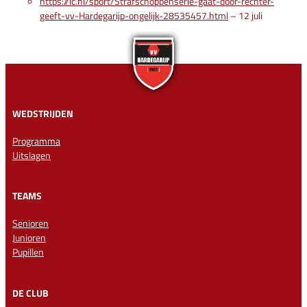
https://lc.nl/sport/Strafschoppenserie-gaat-door-rechter-
geeft-vv-Hardegarijp-ongelijk-28535457.html
– 12 juli
WEDSTRIJDEN
Programma
Uitslagen
TEAMS
Senioren
Junioren
Pupillen
DE CLUB