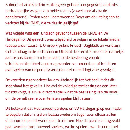
is door het arbitrale trio echter geen gehoor aan gegeven, ondanks
herhaaldelijke vragen van beide teams (zowel voor als na de
penaltyserie). Reden voor Heerenveense Boys om de uitslag aan te
vechten bij de KNVB, die ze daarin gelijk gaf.
Wat volgde was een juridisch gevecht tussen de KNVB en VV
Hardegarijp. Dit gevecht was uitgebreid te volgen in de lokale media
(Leeuwarder Courant, Omrop Fryslân, Friesch Dagblad), en vond zijn
slot vandaag in de rechtbank in Utrecht. De rechter moest er namelijk
aan te pas komen om te bepalen of de beslissing van de
scheidsrechter überhaupt mag worden veranderd, en of het laten
overspelen van de penaltyserie dan het meest logische gevolg is.
De voorzieningenrechter kwam uiteindelijk tot het besluit dat dit
inderdaad het geval is. Hoewel de volledige toelichting op een later
tijdstip volgt, is al wel direct duidelijk dat de beslissing van de KNVB
om de penaltyserie over te laten spelen blijft staan.
Dit betekent dat Heerenveense Boys en VV Hardegarijp op een nader
te bepalen datum, tijd en locatie wederom tegenover elkaar zullen
staan om de penaltyserie over te nemen. Hoe dit praktisch ingevuld
gaat worden (met hoeveel spelers, welke spelers, wat te doen met