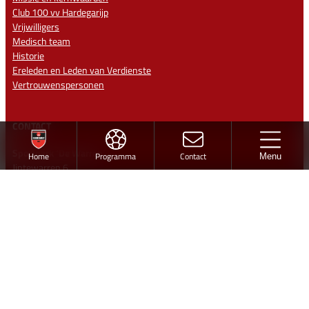
Club 100 vv Hardegarijp
Vrijwilligers
Medisch team
Historie
Ereleden en Leden van Verdienste
Vertrouwenspersonen
CONTACT
Sportpark ‘De Warren’
Home
Programma
Contact
Menu
Jintewarren 6
Hurdegaryp
Contact
info@vvhardegarijp.nl
Lid worden
Ontwerp en realisatie
Volg vv Hardegarijp