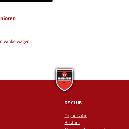
enioren
an winkelwagen
DE CLUB
Organisatie
Bestuur