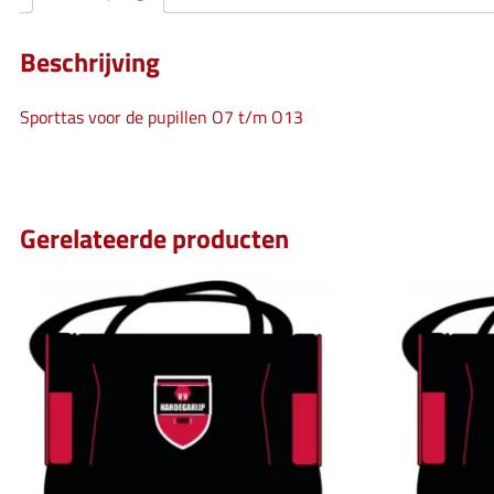
Beschrijving
Sporttas voor de pupillen O7 t/m O13
Gerelateerde producten