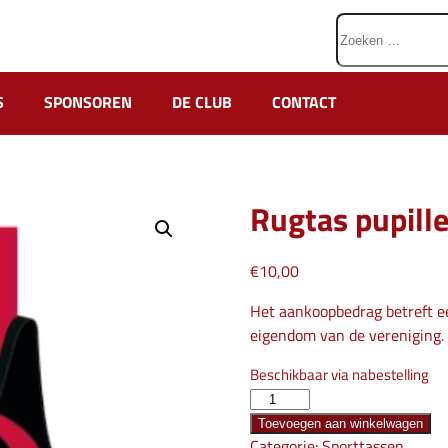
Zoeken
naar:
S
SPONSOREN
DE CLUB
CONTACT
Rugtas pupill
€
10,00
Het aankoopbedrag betreft een
eigendom van de vereniging.
Beschikbaar via nabestelling
Rugtas
pupillen
Toevoegen aan winkelwagen
hoeveelheid
Categorie:
Sporttassen