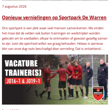
7 augustus 2026
Opnieuw vernielingen op Sportpark De Warren
Ons sportpark is een plek waar veel mensen samenkomen. We vinden
het mooi dat de velden ook buiten trainingen en wedstrijden worden
gebruikt om te voetballen, elkaar te ontmoeten of gewoon gezellig samen
te zijn. Juist die openheid willen we graag behouden. Helaas is opnieuw
één van onze dug-outs beschadigd door vernieling. Dat is ontzettend…