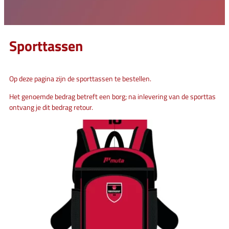
Sporttassen
Op deze pagina zijn de sporttassen te bestellen.
Het genoemde bedrag betreft een borg; na inlevering van de sporttas
ontvang je dit bedrag retour.