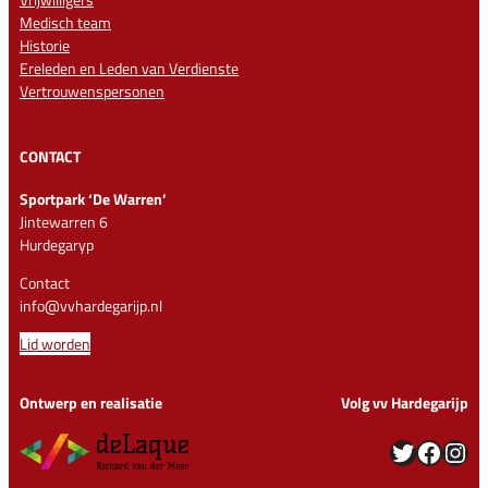
Medisch team
Historie
Ereleden en Leden van Verdienste
Vertrouwenspersonen
CONTACT
Sportpark ‘De Warren’
Jintewarren 6
Hurdegaryp
Contact
info@vvhardegarijp.nl
Lid worden
Ontwerp en realisatie
Volg vv Hardegarijp
Twitter
Facebook
Instagram