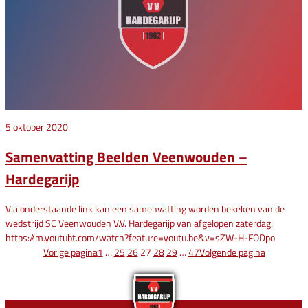
5 oktober 2020
Samenvatting Beelden Veenwouden –
Hardegarijp
Via onderstaande link kan een samenvatting worden bekeken van de
wedstrijd SC Veenwouden V.V. Hardegarijp van afgelopen zaterdag.
https://m.youtubt.com/watch?feature=youtu.be&v=sZW-H-FODpo
Vorige pagina
1
…
25
26
27
28
29
…
47
Volgende pagina