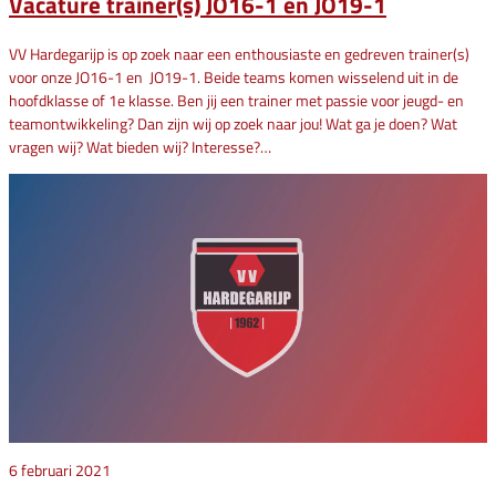
Vacature trainer(s) JO16-1 en JO19-1
VV Hardegarijp is op zoek naar een enthousiaste en gedreven trainer(s)
voor onze JO16-1 en JO19-1. Beide teams komen wisselend uit in de
hoofdklasse of 1e klasse. Ben jij een trainer met passie voor jeugd- en
teamontwikkeling? Dan zijn wij op zoek naar jou! Wat ga je doen? Wat
vragen wij? Wat bieden wij? Interesse?…
6 februari 2021