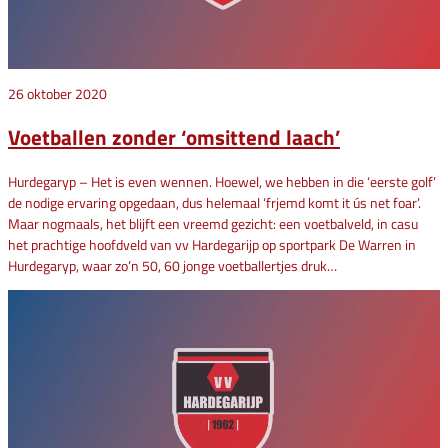
26 oktober 2020
Voetballen zonder ‘omsittend laach’
Hurdegaryp – Het is even wennen. Hoewel, we hebben in die ‘eerste golf’
de nodige ervaring opgedaan, dus helemaal ‘frjemd komt it ús net foar’.
Maar nogmaals, het blijft een vreemd gezicht: een voetbalveld, in casu
het prachtige hoofdveld van vv Hardegarijp op sportpark De Warren in
Hurdegaryp, waar zo’n 50, 60 jonge voetballertjes druk…