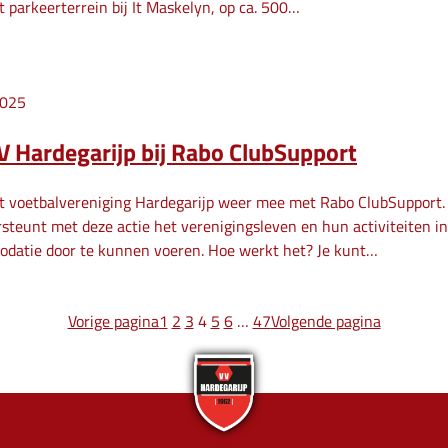
t parkeerterrein bij It Maskelyn, op ca. 500…
2025
V Hardegarijp bij Rabo ClubSupport
et voetbalvereniging Hardegarijp weer mee met Rabo ClubSupport. 
teunt met deze actie het verenigingsleven en hun activiteiten in
odatie door te kunnen voeren. Hoe werkt het? Je kunt…
Vorige pagina
1
2
3
4
5
6
…
47
Volgende pagina