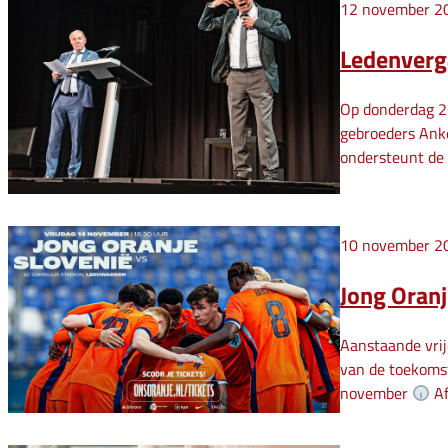
12 november 2
Ledenverg
Op donderdag 2
gebroeders Anke
ondersteunt de 
10 november 2
Jong Oranj
Aanstaande vrij
van de toekomst
november
Af