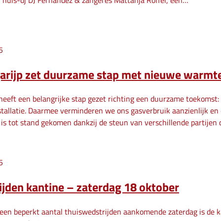
 huis-dj DJ Fernandez & zangeres Mattanja Roffel, een…
5
arijp zet duurzame stap met nieuwe warmte
heeft een belangrijke stap gezet richting een duurzame toekomst
llatie. Daarmee verminderen we ons gasverbruik aanzienlijk en 
ct is tot stand gekomen dankzij de steun van verschillende partijen
5
jden kantine – zaterdag 18 oktober
een beperkt aantal thuiswedstrijden aankomende zaterdag is de k