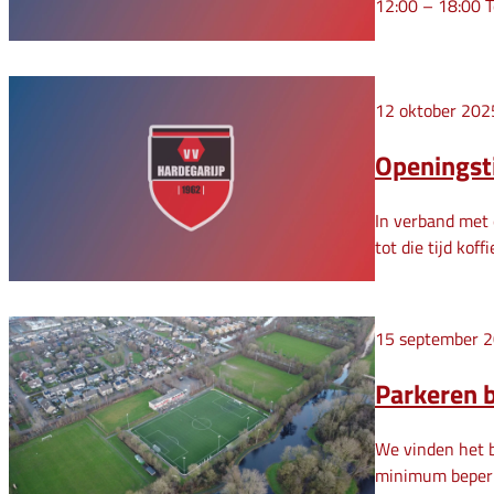
12:00 – 18:00 T
12 oktober 202
Openingst
In verband met 
tot die tijd kof
15 september 
Parkeren b
We vinden het b
minimum beperke