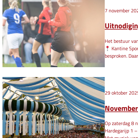
7 november 20
Uitnodigi
Het bestuur van
Kantine Spor
besproken. Daar
29 oktober 202
November
Op zaterdag 8 n
Hardegarijp 1 –