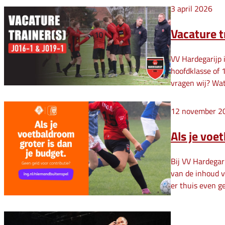
3 april 2026
Vacature t
VV Hardegarijp 
hoofdklasse of 
vragen wij? Wat
12 november 2
Als je voe
Bij VV Hardegar
van de inhoud 
er thuis even g