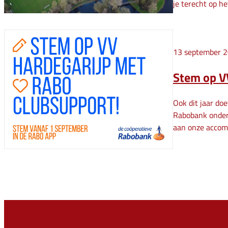
je terecht op he
13 september 
Stem op V
Ook dit jaar do
Rabobank onders
aan onze accom