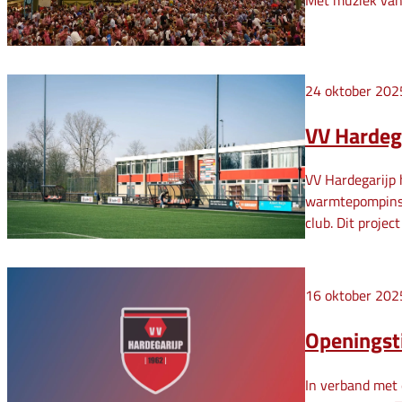
Met muziek van
24 oktober 202
VV Hardeg
VV Hardegarijp 
warmtepompinsta
club. Dit proje
16 oktober 202
Openingsti
In verband met 