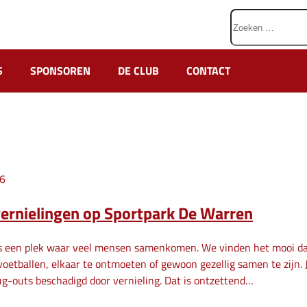
Zoeken
naar:
S
SPONSOREN
DE CLUB
CONTACT
26
ernielingen op Sportpark De Warren
is een plek waar veel mensen samenkomen. We vinden het mooi dat
voetballen, elkaar te ontmoeten of gewoon gezellig samen te zijn.
g-outs beschadigd door vernieling. Dat is ontzettend…