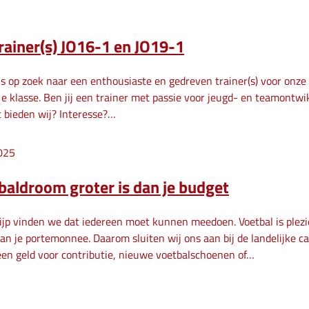
rainer(s) JO16-1 en JO19-1
is op zoek naar een enthousiaste en gedreven trainer(s) voor onz
1e klasse. Ben jij een trainer met passie voor jeugd- en teamontwi
 bieden wij? Interesse?…
025
tbaldroom groter is dan je budget
ijp vinden we dat iedereen moet kunnen meedoen. Voetbal is plez
van je portemonnee. Daarom sluiten wij ons aan bij de landelijk
een geld voor contributie, nieuwe voetbalschoenen of…